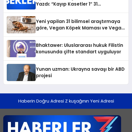
Yazdı: “Kayıp Kasetler 1” 31
Temmuz’da Yayında
Yeni yapilan 31 bilimsel araştırmaya
göre, Vegan Köpek Maması ve Vegan
Kedi Mamasının İyi Sindirildiğini
Ortaya Koydu
Bhaktawer: Uluslararası hukuk Filistin
konusunda çifte standart uyguluyor
Yunan uzman: Ukrayna savaşı bir ABD
projesi
Haberin Doğru Adresi Z kuşağının Yeni Adresi