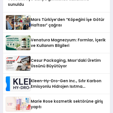
sunuldu
Mars Türkiye’den “Köpeğini İşe Götür
Haftası” çağrısı
Venatura Magnezyum: Formlar, İçerik
ve Kullanım Bilgileri
Cesur Packaging, Mısır’daki Üretim
Üssünü Büyütüyor
Kleen-Hy-Dro-Gen Inc., Sıfır Karbon
Emisyonlu Hidrojen Isıtma
Teknolojisinde ISO ve TSSA
Düzenleyici Onaylarını Aldı
Marie Rose kozmetik sektörüne giriş
yaptı