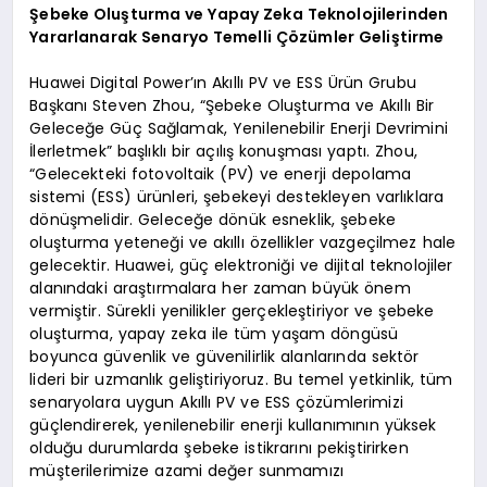
Şebeke Oluşturma ve Yapay Zeka Teknolojilerinden
Yararlanarak Senaryo Temelli Çözümler Geliştirme
Huawei Digital Power’ın Akıllı PV ve ESS Ürün Grubu
Başkanı Steven Zhou, “Şebeke Oluşturma ve Akıllı Bir
Geleceğe Güç Sağlamak, Yenilenebilir Enerji Devrimini
İlerletmek” başlıklı bir açılış konuşması yaptı. Zhou,
“Gelecekteki fotovoltaik (PV) ve enerji depolama
sistemi (ESS) ürünleri, şebekeyi destekleyen varlıklara
dönüşmelidir. Geleceğe dönük esneklik, şebeke
oluşturma yeteneği ve akıllı özellikler vazgeçilmez hale
gelecektir. Huawei, güç elektroniği ve dijital teknolojiler
alanındaki araştırmalara her zaman büyük önem
vermiştir. Sürekli yenilikler gerçekleştiriyor ve şebeke
oluşturma, yapay zeka ile tüm yaşam döngüsü
boyunca güvenlik ve güvenilirlik alanlarında sektör
lideri bir uzmanlık geliştiriyoruz. Bu temel yetkinlik, tüm
senaryolara uygun Akıllı PV ve ESS çözümlerimizi
güçlendirerek, yenilenebilir enerji kullanımının yüksek
olduğu durumlarda şebeke istikrarını pekiştirirken
müşterilerimize azami değer sunmamızı