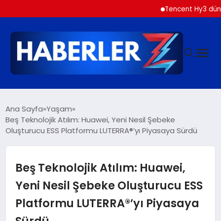
Tencent Hy3 dünya genel
GÜNDEM
Ana Sayfa
Yaşam
Beş Teknolojik Atılım: Huawei, Yeni Nesil Şebeke
Oluşturucu ESS Platformu LUTERRA®’yı Piyasaya Sürdü
SIYASET
DÜNYA
Beş Teknolojik Atılım: Huawei,
Yeni Nesil Şebeke Oluşturucu ESS
EKONOMI
Platformu LUTERRA®’yı Piyasaya
Sürdü
SPOR