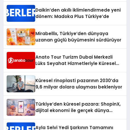
Daikin’den akıllı iklimlendirmede yeni
dönem: Madoka Plus Türkiye’de
Mirabellix, Türkiye’den dünyaya
uzanan güçlü büyümesini sürdürüyor
Anato Tour Turizm Dubai Merkezli
Lüks Seyahat Hizmetleriyle Küresel
Turizmde Öne Çıkıyor
Küresel rinoplasti pazarının 2030’da
9,6 milyar dolara ulaşması bekleniyor
Türkiye’den küresel pazara: ShopinX,
dijital ekonomi ile gerçek dünya
alışverişini bir araya getirmeyi
hedefliyor
Ayla Selvi Yedi Şarkının Tamamını