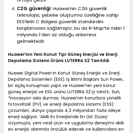
C2G güvenliği
: Huawei’nin C2G güvenlik
teknolojisi, şebeke oluşturma özelliğine sahip
ESS’lerin C Bölgesi güvenlik standardını
karşılamasını sağlamıştır; bu da R-Map’te riskin 1
milyonda 1’den az olduğu anlamına
gelmektedir.
Huawei’nin Yeni Konut Tipi Güneş Enerjisi ve Enerji
Depolama Sistemi Ürünü LUTERRA S2 Tanıtıldı
Huawei Digital Power’ın Konut Güneş Enerjisi ve Enerji
Depolama Sistemleri (ESS) İş Birimi Başkanı Sun Power,
bir açılış konuşması yaptı ve Huawei’nin yeni konut
güneş enerjisi ve ESS ürünü LUTERRA S2’yi tanıttı. Sun,
“İnovasyon asla durmaz. Huawei’nin konutlara yönelik
fotovoltaik (PV) ve enerji depolama sistemi (ESS)
çözümleri, dünya çapında 4,3 milyondan fazla aileye
enerji sağlıyor. ‘Akıllı Ev Enerjisinde En Üst Düzey’
vizyonuyla, yeni nesil ürün ve uygulama deneyimi akıllı
ev enerjisi alanında öncülük edecek ve kullanıcılara en