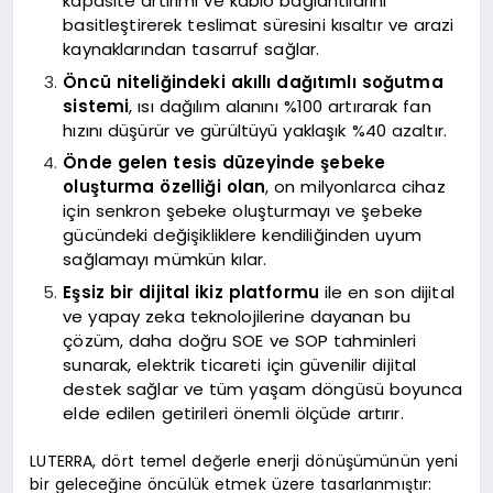
kapasite artırımı ve kablo bağlantılarını
basitleştirerek teslimat süresini kısaltır ve arazi
kaynaklarından tasarruf sağlar.
Öncü niteliğindeki akıllı dağıtımlı soğutma
sistemi
, ısı dağılım alanını %100 artırarak fan
hızını düşürür ve gürültüyü yaklaşık %40 azaltır.
Önde gelen tesis düzeyinde şebeke
oluşturma
özelliği olan
, on milyonlarca cihaz
için senkron şebeke oluşturmayı ve şebeke
gücündeki değişikliklere kendiliğinden uyum
sağlamayı mümkün kılar.
Eşsiz bir dijital ikiz platformu
ile en son dijital
ve yapay zeka teknolojilerine dayanan bu
çözüm, daha doğru SOE ve SOP tahminleri
sunarak, elektrik ticareti için güvenilir dijital
destek sağlar ve tüm yaşam döngüsü boyunca
elde edilen getirileri önemli ölçüde artırır.
LUTERRA, dört temel değerle enerji dönüşümünün yeni
bir geleceğine öncülük etmek üzere tasarlanmıştır: