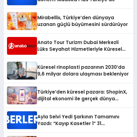
Mirabellix, Türkiye’den dünyaya
uzanan güçlü büyümesini sürdürüyor
Anato Tour Turizm Dubai Merkezli
Lüks Seyahat Hizmetleriyle Küresel
Turizmde Öne Çıkıyor
Küresel rinoplasti pazarının 2030’da
9,6 milyar dolara ulaşması bekleniyor
Türkiye’den küresel pazara: ShopinX,
dijital ekonomi ile gerçek dünya
alışverişini bir araya getirmeyi
hedefliyor
Ayla Selvi Yedi Şarkının Tamamını
Yazdı: “Kayıp Kasetler 1” 31
Temmuz’da Yayında