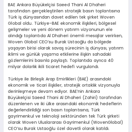
BAE Ankara Büyükelçisi
Saeed
Thani
Al
Dhaheri
tarafından gerçekleştirilen stratejik basın toplantısına
Türk iş dünyasından davet edilen tek şirket
Woven
Global oldu. Türkiye–BAE ekonomik ilişkileri, bölgesel
gelişmeler ve yeni dönem yatırım vizyonunun ele
alındığı toplantıda Al
Dhaheri
önemli mesajlar verirken,
Woven
Global CEO
’
su Burak Ustaoğlu da bölgede
yaşayan birisi olarak savaş sürecinin iş dünyası, yatırım
iklimi ve günlük yaşama etkilerine ilişkin sahadaki
gözlemlerini basınla paylaştı. Toplantıda ayrıca 40
milyar dolarlık ikili ticaret hedefi vurgulandı.
Türkiye ile Birleşik Arap Emirlikleri (BAE) arasındaki
ekonomik ve ticari ilişkiler, stratejik ortaklık vizyonuyla
derinleşmeye devam ediyor. BAE’nin Ankara
Büyükelçisi
Saeed
Thani
Al
Dhaheri
(Zahiri) tarafından
düzenlenen ve iki ülke arasındaki ekonomik hedeflerin
değerlendirildiği son basın toplantısına, Türk
gayrimenkul ve teknoloji sektöründen tek Türk şirketi
olarak
Woven
Uluslararası Gayrimenkul (
Woven
Global)
CEO’su Burak Ustaoğlu özel davetli olarak katıldı.