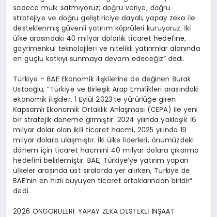
sadece mülk satmıyoruz; doğru veriye, doğru
stratejiye
ve doğru geliştiriciye dayalı, yapay
zeka
ile
desteklenmiş güvenli yatırım köprüleri kuruyoruz. İki
ülke arasındaki 40 milyar dolarlık ticaret hedefine,
gayrimenkul teknolojileri ve nitelikli yatırımlar alanında
en güçlü katkıyı sunmaya devam edeceğiz” dedi.
Türkiye –
BAE Ekonomik ilişkilerine de değinen Burak
Ustaoğlu,
“
Türkiye ve Birleşik Arap Emirlikleri arasındaki
ekonomik ilişkiler, 1 Eylül 2023’te yürürlüğe giren
Kapsamlı Ekonomik Ortaklık Anlaşması (CEPA) ile yeni
bir stratejik döneme girmiştir. 2024 yılında yaklaşık 16
milyar dolar olan ikili ticaret hacmi, 2025 yılında 19
milyar dolara ulaşmıştır. İki ülke liderleri, önümüzdeki
dönem için ticaret hacmini 40 milyar dolara çıkarma
hedefini belirlemiştir. BAE, Türkiye’ye yatırım yapan
ülkeler arasında üst sıralarda yer alırken, Türkiye de
BAE’nin en hızlı büyüyen ticaret ortaklarından biridir”
dedi.
2026 ÖNGÖRÜLERİ: YAPAY
ZEKA
DESTEKLİ İNŞAAT