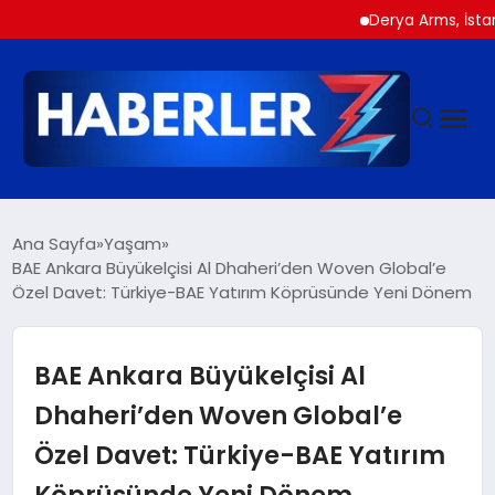
Derya Arms, İstanbul Pro
GÜNDEM
Ana Sayfa
Yaşam
BAE Ankara Büyükelçisi Al Dhaheri’den Woven Global’e
Özel Davet: Türkiye-BAE Yatırım Köprüsünde Yeni Dönem
SIYASET
DÜNYA
BAE Ankara Büyükelçisi Al
Dhaheri’den Woven Global’e
EKONOMI
Özel Davet: Türkiye-BAE Yatırım
Köprüsünde Yeni Dönem
SPOR