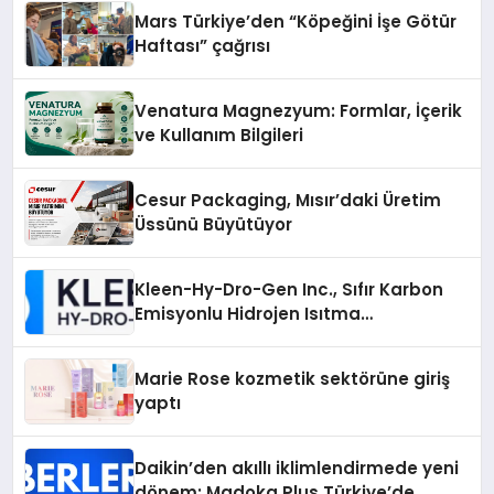
Mars Türkiye’den “Köpeğini İşe Götür
Haftası” çağrısı
Venatura Magnezyum: Formlar, İçerik
ve Kullanım Bilgileri
Cesur Packaging, Mısır’daki Üretim
Üssünü Büyütüyor
Kleen-Hy-Dro-Gen Inc., Sıfır Karbon
Emisyonlu Hidrojen Isıtma
Teknolojisinde ISO ve TSSA
Düzenleyici Onaylarını Aldı
Marie Rose kozmetik sektörüne giriş
yaptı
Daikin’den akıllı iklimlendirmede yeni
dönem: Madoka Plus Türkiye’de