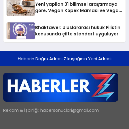
Yeni yapilan 31 bilimsel araştırmaya
göre, Vegan Köpek Maması ve Vegan
Kedi Mamasının İyi Sindirildiğini
Ortaya Koydu
Bhaktawer: Uluslararası hukuk Filistin
konusunda çifte standart uyguluyor
Haberin Doğru Adresi Z kuşağının Yeni Adresi
Reklam & İşbirliği:
habersonuclari@gmail.com