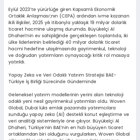
Eylül 2023’te yürürlüğe giren Kapsamlı Ekonomik
Ortaklık Anlaşması
‘;
nın
(CEPA) ardından ivme kazanan
ikili ilişkiler, 2025 yılı itibarıyla yaklaşık 19 milyar dolarlık
ticaret hacmine ulaşmış durumda. Büyükelçi Al
Dhaheri’nin
ev sahipliğinde gerçekleşen toplantıda, iki
ülke liderlerinin belirlediği 40 milyar dolarlık ticaret
hacmi hedefine ulaşılmasında gayrimenkul, teknoloji
ve doğrudan yatırımların oynayacağı kritik rol masaya
yatırıldı.
Yapay
Zeka
ve Veri Odaklı Yatırım Stratejisi BAE-
Türkiye İş Birliği Sürecinde Gündeminde
Geleneksel yatırım modellerinin yerini alan teknoloji
odaklı yeni nesil gayrimenkul yatırımları oldu.
Woven
Global, Dubai lüks emlak pazarında yatırımcılara
sunduğu yapay
zeka
(AI) destekli konut eşleştirme ve
veri analitiği sistemleriyle öne çıkıyor. Büyükelçi Al
Dhaheri
, Türkiye’nin BAE’nin en hızlı büyüyen ticaret
ortaklarından biri olduğunu vurgularken,
Woven
Global