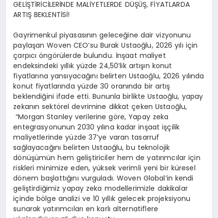
GELİŞTİRİCİLERİNDE MALİYETLERDE DÜŞÜŞ, FİYATLARDA
ARTIŞ BEKLENTİSİ!
Gayrimenkul piyasasının geleceğine dair vizyonunu
paylaşan
Woven
CEO’su Burak Ustaoğlu,
2026 yılı için
çarpıcı öngörülerde bulundu. İnşaat maliyet
endeksindeki yıllık yüzde 24,50’lik artışın konut
fiyatlarına yansıyacağını belirten Ustaoğlu, 2026 yılında
konut fiyatlarında yüzde 30 oranında bir artış
beklendiğini ifade etti. Bununla birlikte Ustaoğlu, yapay
zekanın sektörel devrimine dikkat çeken
Ustaoğlu,
“
Morgan
Stanley
verilerine göre, Yapay zeka
entegrasyonunun 2030 yılına kadar inşaat işçilik
maliyetlerinde yüzde 37’ye varan tasarruf
sağlayacağını belirten Ustaoğlu, bu teknolojik
dönüşümün hem geliştiriciler hem de yatırımcılar için
riskleri minimize eden, yüksek verimli yeni bir küresel
dönem başlattığını vurguladı.
Woven
Global’in kendi
geliştirdiğimiz yapay
zeka
modellerimizle dakikalar
içinde bölge analizi ve 10 yıllık gelecek projeksiyonu
sunarak yatırımcıları en karlı alternatiflere