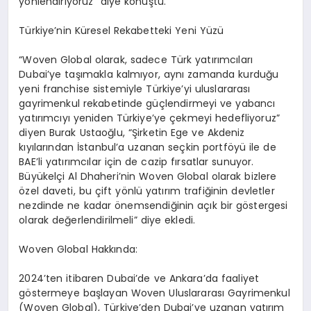
yönlendiriyoruz” diye konuştu.
Türkiye’nin Küresel Rekabetteki Yeni Yüzü
“
Woven
Global olarak, sadece Türk yatırımcıları
Dubai’ye taşımakla kalmıyor, aynı zamanda kurduğu
yeni
franchise
sistemiyle Türkiye’yi uluslararası
gayrimenkul rekabetinde güçlendirmeyi ve yabancı
yatırımcıyı yeniden Türkiye’ye çekmeyi hedefliyoruz”
diyen Burak Ustaoğlu, “Şirketin Ege ve Akdeniz
kıyılarından İstanbul’a uzanan seçkin portföyü ile de
BAE’li
yatırımcılar için de cazip fırsatlar sunuyor.
Büyükelçi Al
Dhaheri’nin
Woven
Global olarak bizlere
özel daveti, bu çift yönlü yatırım trafiğinin devletler
nezdinde ne kadar önemsendiğinin açık bir göstergesi
olarak değerlendirilmeli” diye ekledi.
Woven
Global Hakkında:
2024’ten itibaren Dubai’de ve Ankara’da faaliyet
göstermeye başlayan
Woven
Uluslararası Gayrimenkul
(
Woven
Global), Türkiye’den Dubai’ye uzanan yatırım