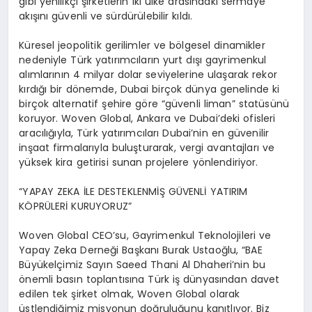
gibi yenilikçi şirketlerin iki ülke arasındaki sermaye
akışını güvenli ve sürdürülebilir kıldı.
Küresel jeopolitik gerilimler ve bölgesel dinamikler
nedeniyle Türk yatırımcıların yurt dışı gayrimenkul
alımlarının 4 milyar dolar seviyelerine ulaşarak rekor
kırdığı bir dönemde, Dubai birçok dünya genelinde ki
birçok alternatif
şehire
göre “güvenli liman” statüsünü
koruyor.
Woven
Global, Ankara ve Dubai’deki ofisleri
aracılığıyla, Türk yatırımcıları Dubai’nin en güvenilir
inşaat firmalarıyla buluşturarak, vergi avantajları ve
yüksek kira getirisi sunan projelere yönlendiriyor.
“
YAPAY ZEKA İLE DESTEKLENMİŞ GÜVENLİ YATIRIM
KÖPRÜLERİ KURUYORUZ”
Woven
Global CEO’su, Gayrimenkul Teknolojileri ve
Yapay
Zeka
Derneği Başkanı Burak Ustaoğlu,
“
BAE
Büyükelçimiz Sayın
Saeed
Thani
Al
Dhaheri’nin
bu
önemli basın toplantısına Türk iş dünyasından davet
edilen tek şirket olmak,
Woven
Global olarak
üstlendiğimiz misyonun doğruluğunu kanıtlıyor. Biz