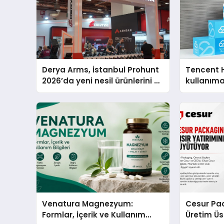
Derya Arms, İstanbul Prohunt
Tencent 
2026’da yeni nesil ürünlerini ve
kullanım
global marka vizyonunu
sergiledi
Venatura Magnezyum:
Cesur Pac
Formlar, İçerik ve Kullanım
Üretim Ü