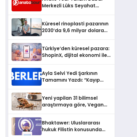
Merkezli Lüks Seyahat
Hizmetleriyle Küresel
Turizmde Öne Çıkıyor
Küresel rinoplasti pazarının
2030’da 9,6 milyar dolara
ulaşması bekleniyor
Türkiye’den küresel pazara:
ShopinX, dijital ekonomi ile
gerçek dünya alışverişini bir
araya getirmeyi hedefliyor
Ayla Selvi Yedi Şarkının
Tamamını Yazdı: “Kayıp
Kasetler 1” 31 Temmuz’da
Yayında
Yeni yapilan 31 bilimsel
araştırmaya göre, Vegan
Köpek Maması ve Vegan
Kedi Mamasının İyi
Bhaktawer: Uluslararası
Sindirildiğini Ortaya Koydu
hukuk Filistin konusunda
çifte standart uyguluyor