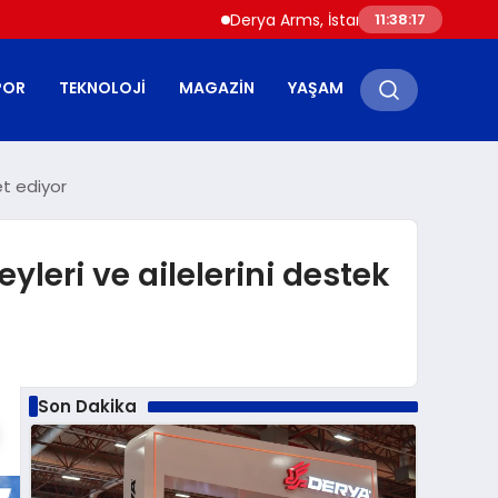
Derya Arms, İstanbul Prohunt 2026’da yeni n
11:38:18
POR
TEKNOLOJI
MAGAZIN
YAŞAM
et ediyor
yleri ve ailelerini destek
Son Dakika