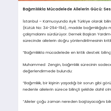
Bağımlılıkla Mücadelede Ailelerin Gücü: Se
İstanbul – Kamuoyunda Ayık Türkiye olarak bil
(Kütük No: 34-294-194), madde bağımlılığıyla 
çalışmalarını sürdürüyor. Dernek Başkan Yardı
sürecinde ailelerin doğru yönlendirilmesinin krit
“Bağımlılıkla mücadelede en kritik destek: bilinçl
Muhammed Zengin, bağımlılık sürecinin sadece bi
değerlendirmede bulundu:
“Bağımlılık, bir kişinin yaşadığı bir sorun gibi g
nedenle ailelerin sürece bilinçli şekilde dahil ol
“Aileler çoğu zaman nereden başlayacağını bil