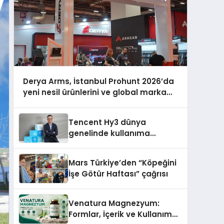
Derya Arms, İstanbul Prohunt 2026’da
yeni nesil ürünlerini ve global marka
vizyonunu sergiledi
Tencent Hy3 dünya
genelinde kullanıma
sunuldu
Mars Türkiye’den “Köpeğini
İşe Götür Haftası” çağrısı
Venatura Magnezyum:
Formlar, İçerik ve Kullanım