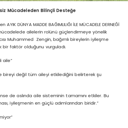
ssiz Mücadeleden Bilinçli Desteğe
inen AYIK DÜNYA MADDE BAĞIMLILIĞI İLE MÜCADELE DERNEĞİ
mücadelede ailelerin rolünü güçlendirmeye yönelik
mcısı Muhammed Zengin, bağımlı bireylerin iyileşme
ik bir faktör olduğunu vurguladı.
i aile”
reyi değil tüm aileyi etkilediğini belirterek şu
örünse de aslında aile sisteminin tamamını etkiler. Bu
ması, iyileşmenin en güçlü adımlarından biridir.”
miyor”