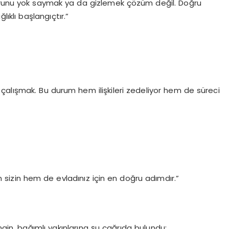
orunu yok saymak ya da gizlemek çözüm değil. Doğru
klı başlangıçtır.”
çalışmak. Bu durum hem ilişkileri zedeliyor hem de süreci
 sizin hem de evladınız için en doğru adımdır.”
n, bağımlı yakınlarına şu çağrıda bulundu: