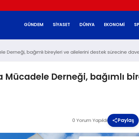
GÜNDEM
SIYASET
DÜNYA
EKONOMI
S
ele Derneği, bağımlı bireyleri ve ailelerini destek sürecine dav
la Mücadele Derneği, bağımlı bire
0 Yorum Yapıldı
Paylaş