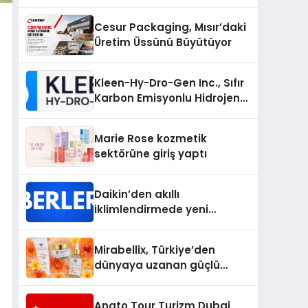
Bilgileri
Cesur Packaging, Mısır’daki
Üretim Üssünü Büyütüyor
Kleen-Hy-Dro-Gen Inc., Sıfır
Karbon Emisyonlu Hidrojen
Isıtma Teknolojisinde ISO ve
TSSA Düzenleyici Onaylarını
Marie Rose kozmetik
Aldı
sektörüne giriş yaptı
Daikin’den akıllı
iklimlendirmede yeni
dönem: Madoka Plus
Türkiye’de
Mirabellix, Türkiye’den
dünyaya uzanan güçlü
büyümesini sürdürüyor
Anato Tour Turizm Dubai