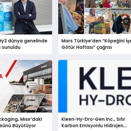
Hy3 dünya genelinde
Mars Türkiye’den “Köpeğini İş
a sunuldu
Götür Haftası” çağrısı
kaging, Mısır’daki
Kleen-Hy-Dro-Gen Inc., Sıfır
ssünü Büyütüyor
Karbon Emisyonlu Hidrojen