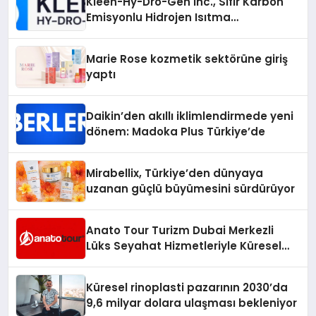
Kleen-Hy-Dro-Gen Inc., Sıfır Karbon
Emisyonlu Hidrojen Isıtma
Teknolojisinde ISO ve TSSA
Düzenleyici Onaylarını Aldı
Marie Rose kozmetik sektörüne giriş
yaptı
Daikin’den akıllı iklimlendirmede yeni
dönem: Madoka Plus Türkiye’de
Mirabellix, Türkiye’den dünyaya
uzanan güçlü büyümesini sürdürüyor
Anato Tour Turizm Dubai Merkezli
Lüks Seyahat Hizmetleriyle Küresel
Turizmde Öne Çıkıyor
Küresel rinoplasti pazarının 2030’da
9,6 milyar dolara ulaşması bekleniyor