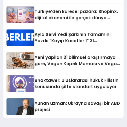
Türkiye’den küresel pazara: ShopinX,
dijital ekonomi ile gerçek dünya
alışverişini bir araya getirmeyi
hedefliyor
Ayla Selvi Yedi Şarkının Tamamını
Yazdı: “Kayıp Kasetler 1” 31
Temmuz’da Yayında
Yeni yapilan 31 bilimsel araştırmaya
göre, Vegan Köpek Maması ve Vegan
Kedi Mamasının İyi Sindirildiğini
Ortaya Koydu
Bhaktawer: Uluslararası hukuk Filistin
konusunda çifte standart uyguluyor
Yunan uzman: Ukrayna savaşı bir ABD
projesi