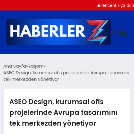
Tencent Hy3 dünya geneli
GÜNDEM
Ana Sayfa
Yaşam
ASEO Design, kurumsal ofis projelerinde Avrupa tasarımını
tek merkezden yönetiyor
SIYASET
DÜNYA
ASEO Design, kurumsal ofis
projelerinde Avrupa tasarımını
EKONOMI
tek merkezden yönetiyor
SPOR