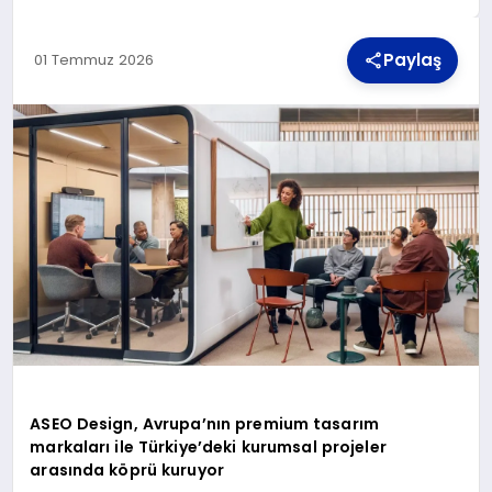
Paylaş
01 Temmuz 2026
TEKNOLOJI
MAGAZIN
YAŞAM
ASEO Design, Avrupa’nın premium tasarım
markaları ile Türkiye’deki kurumsal projeler
arasında köprü kuruyor