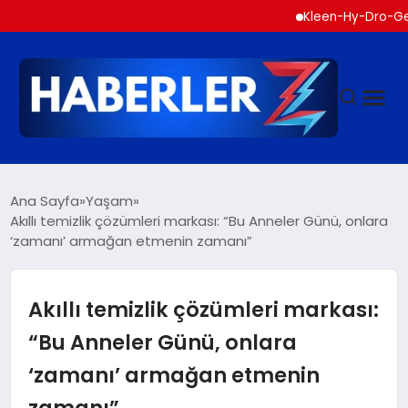
Kleen-Hy-Dro-Gen Inc., 
GÜNDEM
Ana Sayfa
Yaşam
Akıllı temizlik çözümleri markası: “Bu Anneler Günü, onlara
‘zamanı’ armağan etmenin zamanı”
SIYASET
DÜNYA
Akıllı temizlik çözümleri markası:
“Bu Anneler Günü, onlara
EKONOMI
‘zamanı’ armağan etmenin
zamanı”
SPOR