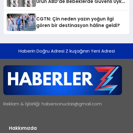
Ürün ABD’de Bebeklerde Güvenli Uyku
Standardına Yeni Bir Bakış Açısı
Getiriyor.
CGTN: Çin neden yazın yoğun ilgi
gören bir destinasyon hâline geldi?
Haberin Doğru Adresi Z kuşağının Yeni Adresi
Reklam & İşbirliği:
habersonuclari@gmail.com
Hakkımızda