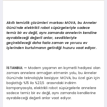
Ak
ı
ll
ı
temizlik
çö
z
ü
mleri markas
ı
MOVA, bu Anneler
G
ü
n
ü’
nde elektrikli robot s
ü
p
ü
rgeleriyle sadece
temiz bir ev de
ğ
il, ayn
ı
zamanda annelerin kendine
ay
ı
rabilece
ğ
i de
ğ
erli anlar, sevdikleriyle
ge
ç
irebilece
ğ
i daha fazla zaman ve yorucu ev
i
ş
lerinden kurtulman
ı
n getirdi
ğ
i huzuru vaat ediyor.
İ
STANBUL
—
Modern yaşamın en kıymetli hediyesi olan
zamanı annelere armağan etmenin yolu, bu Anneler
Günü’nde teknolojiyle kesişiyor. MOVA, bu özel gün için
başlattığı %15 ila %23,5 arasındaki indirim
kampanyasıyla, elektrikli robot süpürgelerle annelere
sadece temiz bir ev değil, aynı zamanda kendilerine
ayırabileceği değerli anlar vaat ediyor.