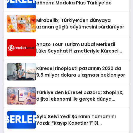
dönem: Madoka Plus Türkiye’de
Mirabellix, Türkiye’den dünyaya
uzanan güçlü büyümesini sürdürüyor
Anato Tour Turizm Dubai Merkezli
Lüks Seyahat Hizmetleriyle Küresel
Turizmde Öne Çıkıyor
Küresel rinoplasti pazarının 2030’da
9,6 milyar dolara ulaşması bekleniyor
Türkiye’den küresel pazara: ShopinX,
dijital ekonomi ile gerçek dünya
alışverişini bir araya getirmeyi
hedefliyor
Ayla Selvi Yedi Şarkının Tamamını
Yazdı: “Kayıp Kasetler 1” 31
Temmuz’da Yayında