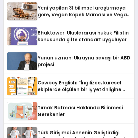
Yeni yapilan 31 bilimsel araştırmaya
göre, Vegan Köpek Maması ve Vegan
Kedi Mamasının İyi Sindirildiğini
Ortaya Koydu
Bhaktawer: Uluslararası hukuk Filistin
konusunda çifte standart uyguluyor
Yunan uzman: Ukrayna savaşı bir ABD
projesi
Cowboy English: “İngilizce, küresel
ekiplerde ölçülen bir iş yetkinliğine
dönüşüyor”
Tırnak Batması Hakkında Bilinmesi
Gerekenler
Türk Girişimci Annenin Geliştirdiği