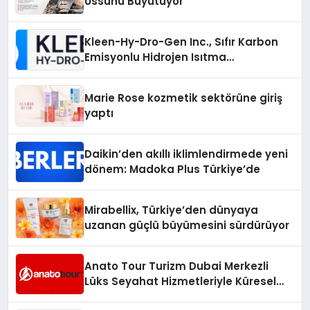
Üssünü Büyütüyor
Kleen-Hy-Dro-Gen Inc., Sıfır Karbon
Emisyonlu Hidrojen Isıtma
Teknolojisinde ISO ve TSSA
Düzenleyici Onaylarını Aldı
Marie Rose kozmetik sektörüne giriş
yaptı
Daikin’den akıllı iklimlendirmede yeni
dönem: Madoka Plus Türkiye’de
Mirabellix, Türkiye’den dünyaya
uzanan güçlü büyümesini sürdürüyor
Anato Tour Turizm Dubai Merkezli
Lüks Seyahat Hizmetleriyle Küresel
Turizmde Öne Çıkıyor