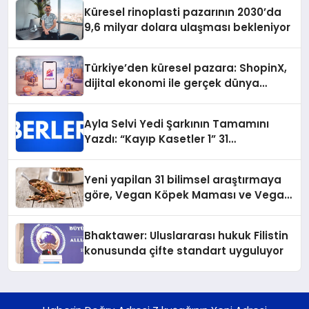
Küresel rinoplasti pazarının 2030’da
9,6 milyar dolara ulaşması bekleniyor
Türkiye’den küresel pazara: ShopinX,
dijital ekonomi ile gerçek dünya
alışverişini bir araya getirmeyi
hedefliyor
Ayla Selvi Yedi Şarkının Tamamını
Yazdı: “Kayıp Kasetler 1” 31
Temmuz’da Yayında
Yeni yapilan 31 bilimsel araştırmaya
göre, Vegan Köpek Maması ve Vegan
Kedi Mamasının İyi Sindirildiğini
Ortaya Koydu
Bhaktawer: Uluslararası hukuk Filistin
konusunda çifte standart uyguluyor