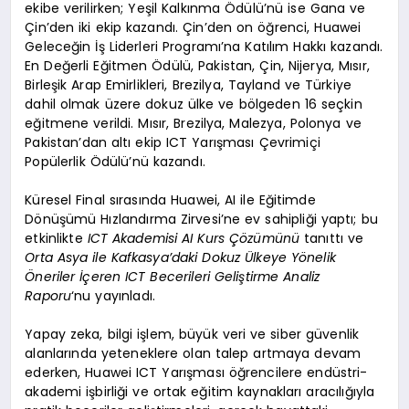
ekibe verilirken; Yeşil Kalkınma Ödülü’nü ise Gana ve
Çin’den iki ekip kazandı. Çin’den on öğrenci, Huawei
Geleceğin İş Liderleri Programı’na Katılım Hakkı kazandı.
En Değerli Eğitmen Ödülü, Pakistan, Çin, Nijerya, Mısır,
Birleşik Arap Emirlikleri, Brezilya, Tayland ve Türkiye
dahil olmak üzere dokuz ülke ve bölgeden 16 seçkin
eğitmene verildi. Mısır, Brezilya, Malezya, Polonya ve
Pakistan’dan altı ekip ICT Yarışması Çevrimiçi
Popülerlik Ödülü’nü kazandı.
Küresel Final sırasında Huawei, AI ile Eğitimde
Dönüşümü Hızlandırma Zirvesi’ne ev sahipliği yaptı; bu
etkinlikte
ICT Akademisi AI Kurs Çözümünü
tanıttı ve
Orta Asya ile Kafkasya’daki Dokuz Ülkeye Yönelik
Öneriler İçeren ICT Becerileri Geliştirme Analiz
Raporu
‘nu yayınladı.
Yapay zeka, bilgi işlem, büyük veri ve siber güvenlik
alanlarında yeteneklere olan talep artmaya devam
ederken, Huawei ICT Yarışması öğrencilere endüstri-
akademi işbirliği ve ortak eğitim kaynakları aracılığıyla