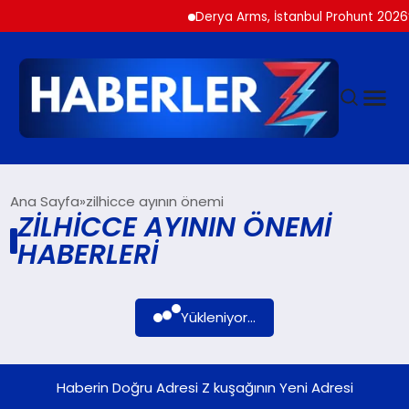
Derya Arms, İstanbul Prohunt 2026’d
GÜNDEM
Ana Sayfa
zilhicce ayının önemi
ZILHICCE AYININ ÖNEMI
HABERLERI
SIYASET
DÜNYA
Yükleniyor...
EKONOMI
Haberin Doğru Adresi Z kuşağının Yeni Adresi
SPOR