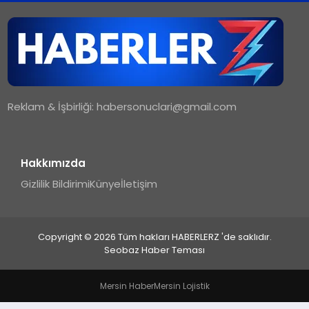
TEKNOLOJI
MAGAZIN
Reklam & İşbirliği:
habersonuclari@gmail.com
YAŞAM
Hakkımızda
Gizlilik Bildirimi
Künye
İletişim
Copyright © 2026 Tüm hakları HABERLERZ 'de saklıdır.
Seobaz Haber Teması
Mersin Haber
Mersin Lojistik