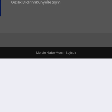
Gizlilik Bildirimi
Künye
İletişim
Mersin Haber
Mersin Lojistik