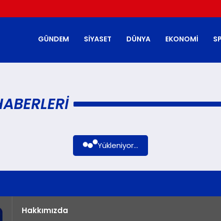
GÜNDEM
SIYASET
DÜNYA
EKONOMI
S
ABERLERI
Yükleniyor...
Hakkımızda