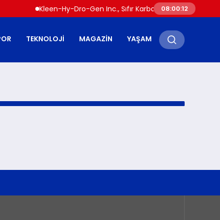
Kleen-Hy-Dro-Gen Inc., Sıfır Karbon Emisyonlu Hidrojen 
08:00:12
POR
TEKNOLOJI
MAGAZIN
YAŞAM