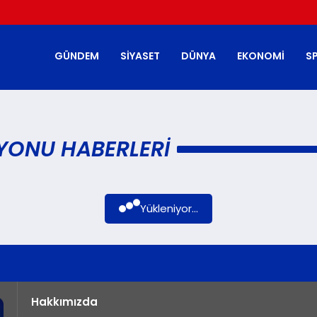
GÜNDEM
SIYASET
DÜNYA
EKONOMI
S
SYONU HABERLERI
Yükleniyor...
Hakkımızda