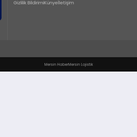
Gizlilik Bildirimi
Künye
İletişim
Mersin Haber
Mersin Lojistik