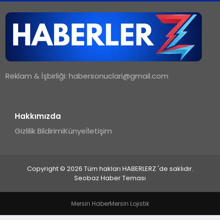
TEKNOLOJI
MAGAZIN
Reklam & İşbirliği:
habersonuclari@gmail.com
YAŞAM
Hakkımızda
Gizlilik Bildirimi
Künye
İletişim
Copyright © 2026 Tüm hakları HABERLERZ 'de saklıdır.
Seobaz Haber Teması
Mersin Haber
Mersin Lojistik