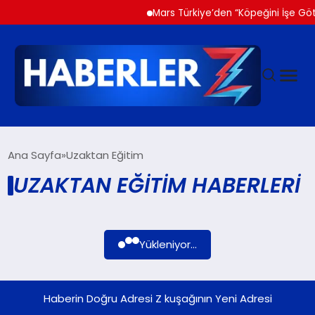
Mars Türkiye’den “Köpeğini İşe Götü
GÜNDEM
Ana Sayfa
Uzaktan Eğitim
UZAKTAN EĞITIM HABERLERI
SIYASET
DÜNYA
Yükleniyor...
EKONOMI
Haberin Doğru Adresi Z kuşağının Yeni Adresi
SPOR