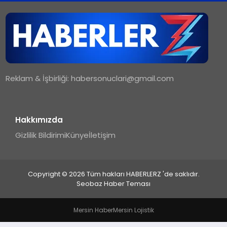
TEKNOLOJI
MAGAZIN
Reklam & İşbirliği:
habersonuclari@gmail.com
YAŞAM
Hakkımızda
Gizlilik Bildirimi
Künye
İletişim
Copyright © 2026 Tüm hakları HABERLERZ 'de saklıdır.
Seobaz Haber Teması
Mersin Haber
Mersin Lojistik