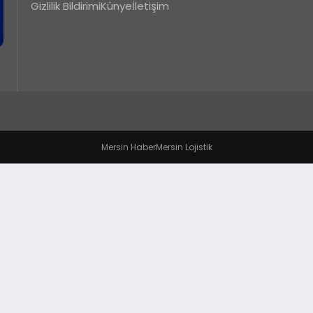
Gizlilik Bildirimi
Künye
İletişim
Mersin Haber
Mersin Lojistik