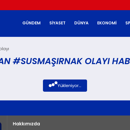
GÜNDEM
SIYASET
DÜNYA
EKONOMI
S
layı
AN #SUSMAŞIRNAK OLAYI HAB
Yükleniyor...
Hakkımızda