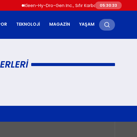
Kleen-Hy-Dro-Gen Inc., Sıfır Karbon Emisyonlu Hidrojen 
05:30:33
POR
TEKNOLOJI
MAGAZIN
YAŞAM
ERLERI