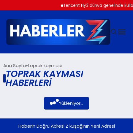
Tencent Hy3 dünya genelinde kulla
GÜNDEM
Ana Sayfa
toprak kayması
TOPRAK KAYMASI
HABERLERI
SIYASET
DÜNYA
Yükleniyor...
EKONOMI
Haberin Doğru Adresi Z kuşağının Yeni Adresi
SPOR