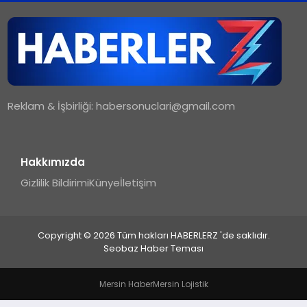
TEKNOLOJI
MAGAZIN
Reklam & İşbirliği:
habersonuclari@gmail.com
YAŞAM
Hakkımızda
Gizlilik Bildirimi
Künye
İletişim
Copyright © 2026 Tüm hakları HABERLERZ 'de saklıdır.
Seobaz Haber Teması
Mersin Haber
Mersin Lojistik