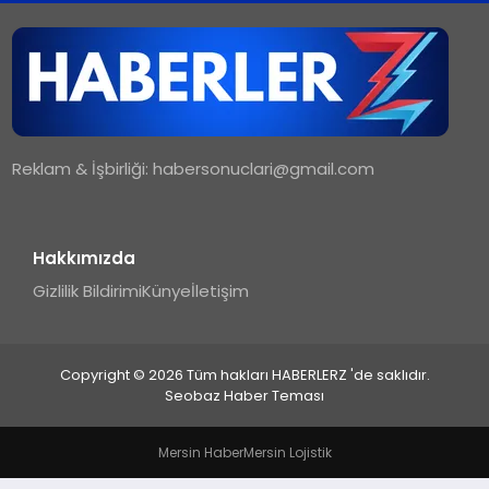
TEKNOLOJI
MAGAZIN
Reklam & İşbirliği:
habersonuclari@gmail.com
YAŞAM
Hakkımızda
Gizlilik Bildirimi
Künye
İletişim
Copyright © 2026 Tüm hakları HABERLERZ 'de saklıdır.
Seobaz Haber Teması
Mersin Haber
Mersin Lojistik