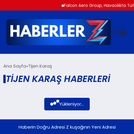
Falcon Aero Group, Havacılıkta Türk
GÜNDEM
Ana Sayfa
Tijen Karaş
TIJEN KARAŞ HABERLERI
SIYASET
DÜNYA
Yükleniyor...
EKONOMI
Haberin Doğru Adresi Z kuşağının Yeni Adresi
SPOR