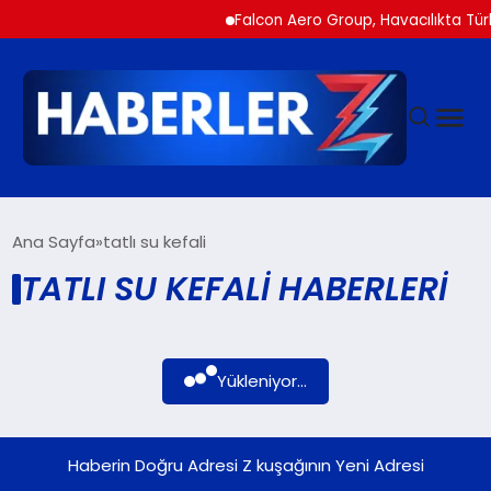
Falcon Aero Group, Havacılıkta Türk
GÜNDEM
Ana Sayfa
tatlı su kefali
TATLI SU KEFALI HABERLERI
SIYASET
DÜNYA
Yükleniyor...
EKONOMI
Haberin Doğru Adresi Z kuşağının Yeni Adresi
SPOR