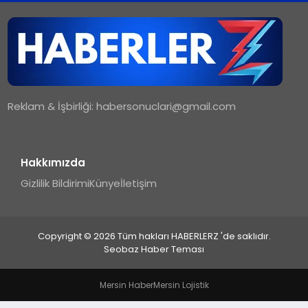
TEKNOLOJI
MAGAZIN
Reklam & İşbirliği:
habersonuclari@gmail.com
YAŞAM
Hakkımızda
Gizlilik Bildirimi
Künye
İletişim
Copyright © 2026 Tüm hakları HABERLERZ 'de saklıdır.
Seobaz Haber Teması
Mersin Haber
Mersin Lojistik