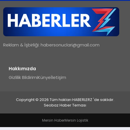
TEKNOLOJI
MAGAZIN
Reklam & İşbirliği:
habersonuclari@gmail.com
YAŞAM
Hakkımızda
Gizlilik Bildirimi
Künye
İletişim
Copyright © 2026 Tüm hakları HABERLERZ 'de saklıdır.
Seobaz Haber Teması
Mersin Haber
Mersin Lojistik