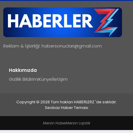
TEKNOLOJI
MAGAZIN
Reklam & İşbirliği:
habersonuclari@gmail.com
YAŞAM
Hakkımızda
Gizlilik Bildirimi
Künye
İletişim
Copyright © 2026 Tüm hakları HABERLERZ 'de saklıdır.
Seobaz Haber Teması
Mersin Haber
Mersin Lojistik