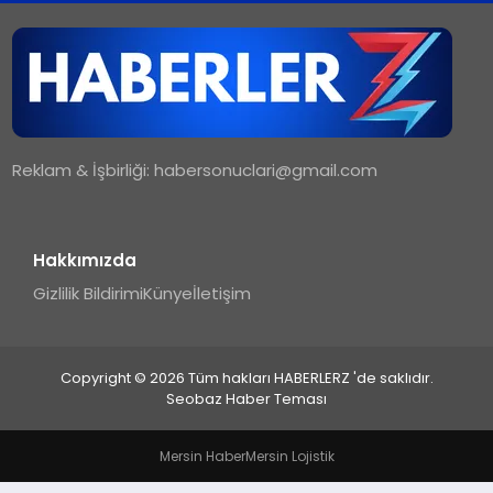
TEKNOLOJI
MAGAZIN
Reklam & İşbirliği:
habersonuclari@gmail.com
YAŞAM
Hakkımızda
Gizlilik Bildirimi
Künye
İletişim
Copyright © 2026 Tüm hakları HABERLERZ 'de saklıdır.
Seobaz Haber Teması
Mersin Haber
Mersin Lojistik