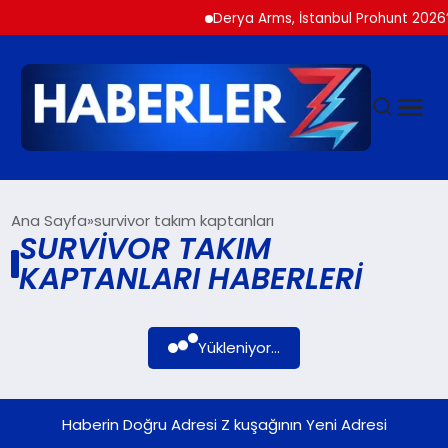
Derya Arms, İstanbul Prohunt 2026’d
GÜNDEM
Ana Sayfa
survivor takım kaptanları
SURVIVOR TAKIM
KAPTANLARI HABERLERI
SIYASET
DÜNYA
Yükleniyor...
EKONOMI
Haberin Doğru Adresi Z kuşağının Yeni Adresi
SPOR