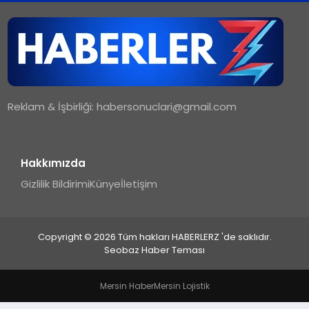
TEKNOLOJI
MAGAZIN
Reklam & İşbirliği:
habersonuclari@gmail.com
YAŞAM
Hakkımızda
Gizlilik Bildirimi
Künye
İletişim
Copyright © 2026 Tüm hakları HABERLERZ 'de saklıdır.
Seobaz Haber Teması
Mersin Haber
Mersin Lojistik