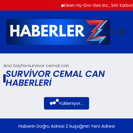
Kleen-Hy-Dro-Gen Inc., Sıfır Karbon
GÜNDEM
Ana Sayfa
survivor cemal can
SURVIVOR CEMAL CAN
HABERLERI
SIYASET
DÜNYA
Yükleniyor...
EKONOMI
Haberin Doğru Adresi Z kuşağının Yeni Adresi
SPOR