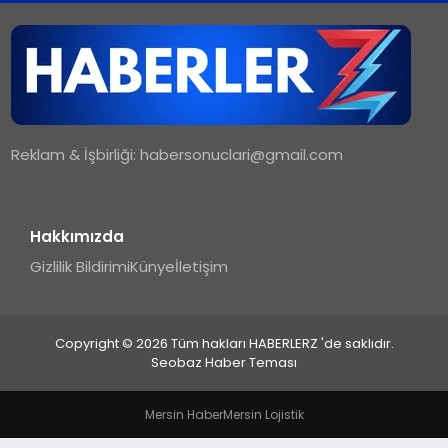
TEKNOLOJI
MAGAZIN
Reklam & İşbirliği:
habersonuclari@gmail.com
YAŞAM
Hakkımızda
Gizlilik Bildirimi
Künye
İletişim
Copyright © 2026 Tüm hakları HABERLERZ 'de saklıdır.
Seobaz Haber Teması
Mersin Haber
Mersin Lojistik