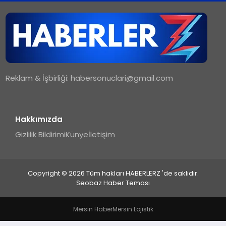
TEKNOLOJI
MAGAZIN
Reklam & İşbirliği:
habersonuclari@gmail.com
YAŞAM
Hakkımızda
Gizlilik Bildirimi
Künye
İletişim
Copyright © 2026 Tüm hakları HABERLERZ 'de saklıdır.
Seobaz Haber Teması
Mersin Haber
Mersin Lojistik