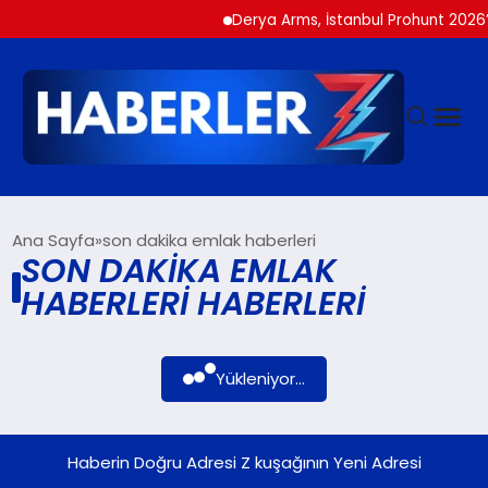
Derya Arms, İstanbul Prohunt 2026’d
GÜNDEM
Ana Sayfa
son dakika emlak haberleri
SON DAKIKA EMLAK
HABERLERI HABERLERI
SIYASET
DÜNYA
Yükleniyor...
EKONOMI
Haberin Doğru Adresi Z kuşağının Yeni Adresi
SPOR