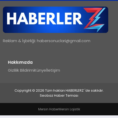
TEKNOLOJI
MAGAZIN
Reklam & İşbirliği:
habersonuclari@gmail.com
YAŞAM
Hakkımızda
Gizlilik Bildirimi
Künye
İletişim
Copyright © 2026 Tüm hakları HABERLERZ 'de saklıdır.
Seobaz Haber Teması
Mersin Haber
Mersin Lojistik