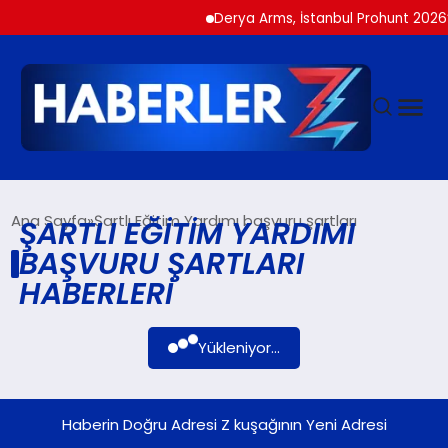
Derya Arms, İstanbul Prohunt 2026’d
GÜNDEM
Ana Sayfa
Şartlı Eğitim Yardımı başvuru şartları
ŞARTLI EĞITIM YARDIMI
BAŞVURU ŞARTLARI
SIYASET
HABERLERI
DÜNYA
Yükleniyor...
EKONOMI
Haberin Doğru Adresi Z kuşağının Yeni Adresi
SPOR