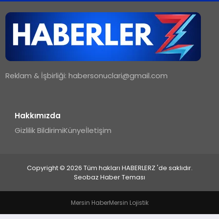
TEKNOLOJI
MAGAZIN
Reklam & İşbirliği:
habersonuclari@gmail.com
YAŞAM
Hakkımızda
Gizlilik Bildirimi
Künye
İletişim
Copyright © 2026 Tüm hakları HABERLERZ 'de saklıdır.
Seobaz Haber Teması
Mersin Haber
Mersin Lojistik