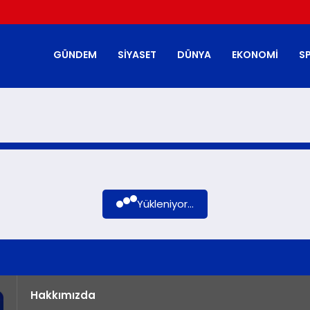
GÜNDEM
SIYASET
DÜNYA
EKONOMI
S
Yükleniyor...
Hakkımızda