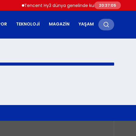
Tencent Hy3 dünya genelinde kullanıma sunuldu
20:37:05
POR
TEKNOLOJI
MAGAZIN
YAŞAM