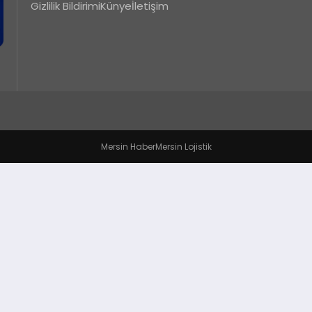
Gizlilik Bildirimi
Künye
İletişim
Mersin Haber
Mersin Lojistik