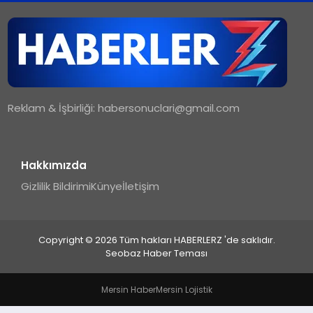
TEKNOLOJI
MAGAZIN
Reklam & İşbirliği:
habersonuclari@gmail.com
YAŞAM
Hakkımızda
Gizlilik Bildirimi
Künye
İletişim
Copyright © 2026 Tüm hakları HABERLERZ 'de saklıdır.
Seobaz Haber Teması
Mersin Haber
Mersin Lojistik