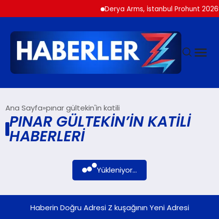
Derya Arms, İstanbul Prohunt 2026’d
GÜNDEM
Ana Sayfa
pınar gültekin'in katili
PINAR GÜLTEKIN’IN KATILI
HABERLERI
SIYASET
DÜNYA
Yükleniyor...
EKONOMI
Haberin Doğru Adresi Z kuşağının Yeni Adresi
SPOR