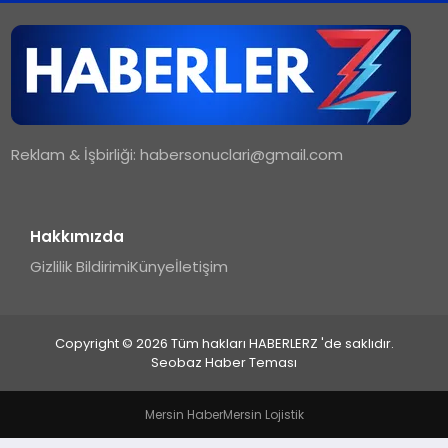
TEKNOLOJI
MAGAZIN
Reklam & İşbirliği:
habersonuclari@gmail.com
YAŞAM
Hakkımızda
Gizlilik Bildirimi
Künye
İletişim
Copyright © 2026 Tüm hakları HABERLERZ 'de saklıdır.
Seobaz Haber Teması
Mersin Haber
Mersin Lojistik