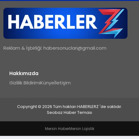
TEKNOLOJI
MAGAZIN
Reklam & İşbirliği:
habersonuclari@gmail.com
YAŞAM
Hakkımızda
Gizlilik Bildirimi
Künye
İletişim
Copyright © 2026 Tüm hakları HABERLERZ 'de saklıdır.
Seobaz Haber Teması
Mersin Haber
Mersin Lojistik