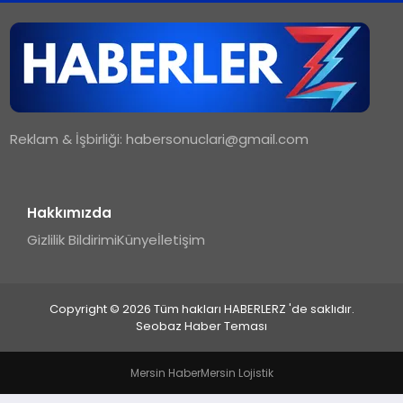
TEKNOLOJI
MAGAZIN
Reklam & İşbirliği:
habersonuclari@gmail.com
YAŞAM
Hakkımızda
Gizlilik Bildirimi
Künye
İletişim
Copyright © 2026 Tüm hakları HABERLERZ 'de saklıdır.
Seobaz Haber Teması
Mersin Haber
Mersin Lojistik