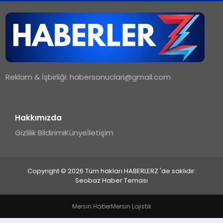
TEKNOLOJI
MAGAZIN
Reklam & İşbirliği:
habersonuclari@gmail.com
YAŞAM
Hakkımızda
Gizlilik Bildirimi
Künye
İletişim
Copyright © 2026 Tüm hakları HABERLERZ 'de saklıdır.
Seobaz Haber Teması
Mersin Haber
Mersin Lojistik