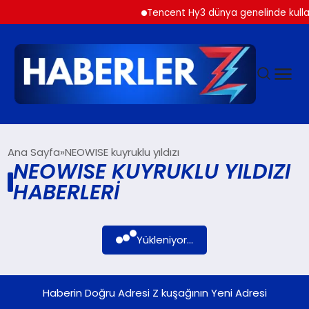
Tencent Hy3 dünya genelinde kulla
GÜNDEM
Ana Sayfa
NEOWISE kuyruklu yıldızı
NEOWISE KUYRUKLU YILDIZI
HABERLERI
SIYASET
DÜNYA
Yükleniyor...
EKONOMI
Haberin Doğru Adresi Z kuşağının Yeni Adresi
SPOR