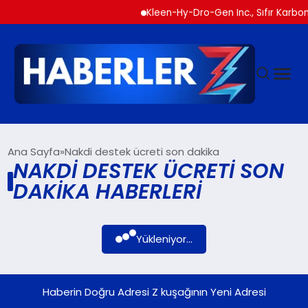
Kleen-Hy-Dro-Gen Inc., Sıfır Karbon 
GÜNDEM
Ana Sayfa
Nakdi destek ücreti son dakika
NAKDI DESTEK ÜCRETI SON
DAKIKA HABERLERI
SIYASET
DÜNYA
Yükleniyor...
EKONOMI
Haberin Doğru Adresi Z kuşağının Yeni Adresi
SPOR