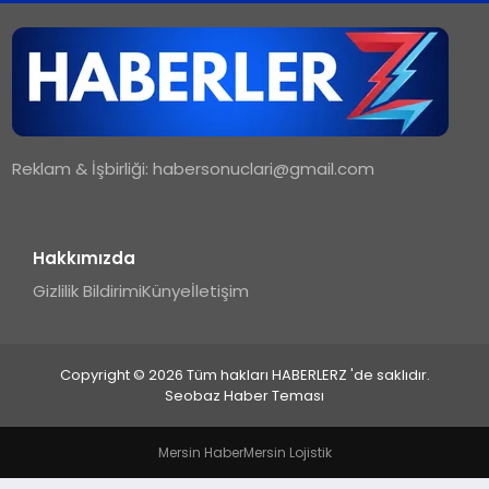
TEKNOLOJI
MAGAZIN
Reklam & İşbirliği:
habersonuclari@gmail.com
YAŞAM
Hakkımızda
Gizlilik Bildirimi
Künye
İletişim
Copyright © 2026 Tüm hakları HABERLERZ 'de saklıdır.
Seobaz Haber Teması
Mersin Haber
Mersin Lojistik