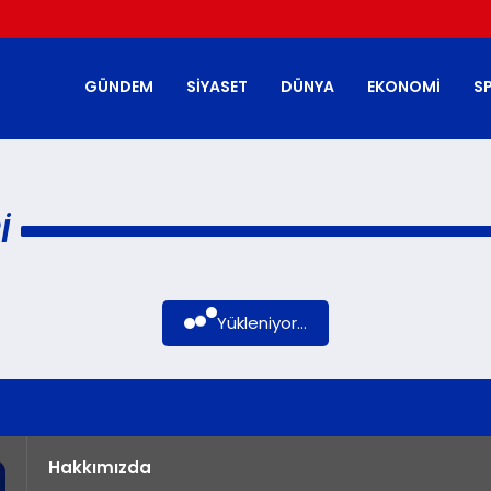
GÜNDEM
SIYASET
DÜNYA
EKONOMI
S
I
Yükleniyor...
Hakkımızda