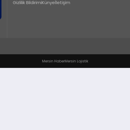
Gizlilik Bildirimi
Künye
İletişim
Mersin Haber
Mersin Lojistik