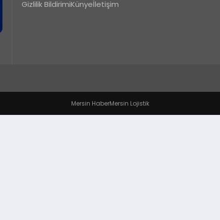
Gizlilik Bildirimi
Künye
İletişim
Mersin Haber
Mersin Lojistik