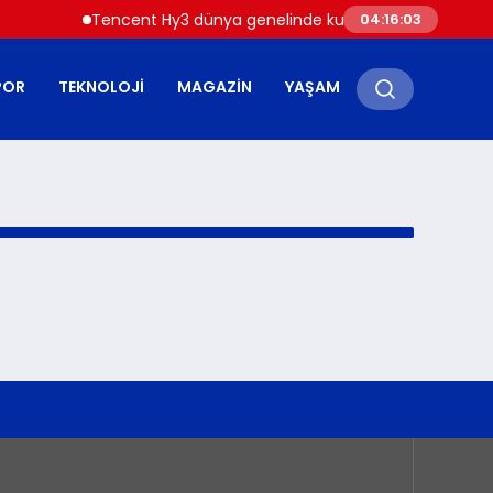
Tencent Hy3 dünya genelinde kullanıma sunuldu
04:16:03
POR
TEKNOLOJI
MAGAZIN
YAŞAM