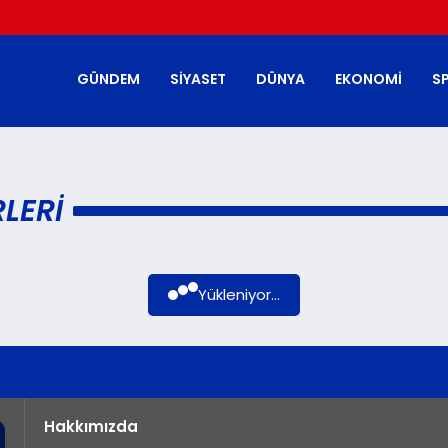
GÜNDEM
SIYASET
DÜNYA
EKONOMI
S
LERI
Yükleniyor...
Hakkımızda