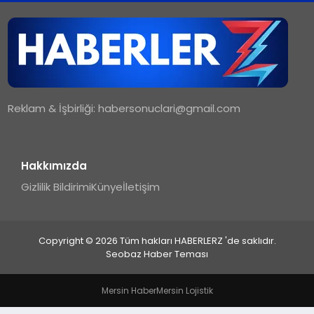
TEKNOLOJI
MAGAZIN
Reklam & İşbirliği:
habersonuclari@gmail.com
YAŞAM
Hakkımızda
Gizlilik Bildirimi
Künye
İletişim
Copyright © 2026 Tüm hakları HABERLERZ 'de saklıdır.
Seobaz Haber Teması
Mersin Haber
Mersin Lojistik