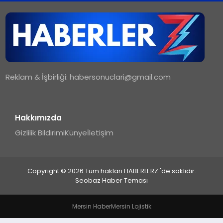
TEKNOLOJI
MAGAZIN
Reklam & İşbirliği:
habersonuclari@gmail.com
YAŞAM
Hakkımızda
Gizlilik Bildirimi
Künye
İletişim
Copyright © 2026 Tüm hakları HABERLERZ 'de saklıdır.
Seobaz Haber Teması
Mersin Haber
Mersin Lojistik