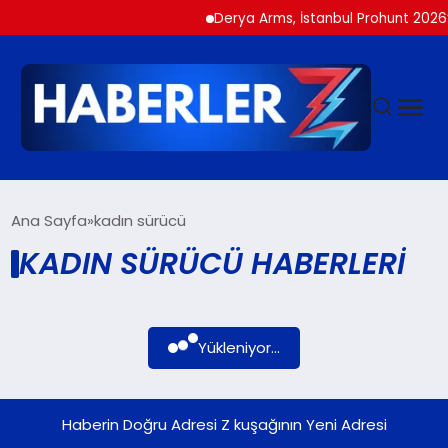
Derya Arms, İstanbul Prohunt 2026’d
GÜNDEM
Ana Sayfa
kadın sürücü
KADIN SÜRÜCÜ HABERLERI
SIYASET
DÜNYA
Yükleniyor...
EKONOMI
Haberin Doğru Adresi Z kuşağının Yeni Adresi
SPOR