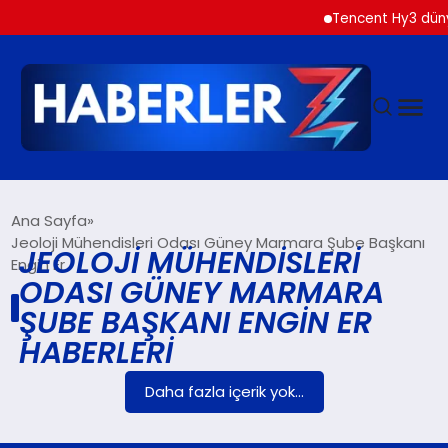
Tencent Hy3 düny
GÜNDEM
Ana Sayfa
Jeoloji Mühendisleri Odası Güney Marmara Şube Başkanı
JEOLOJI MÜHENDISLERI
Engin Er
SIYASET
ODASI GÜNEY MARMARA
ŞUBE BAŞKANI ENGIN ER
DÜNYA
HABERLERI
EKONOMI
Daha fazla içerik yok...
SPOR