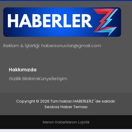
TEKNOLOJI
MAGAZIN
Reklam & İşbirliği:
habersonuclari@gmail.com
YAŞAM
Hakkımızda
Gizlilik Bildirimi
Künye
İletişim
Copyright © 2026 Tüm hakları HABERLERZ 'de saklıdır.
Seobaz Haber Teması
Mersin Haber
Mersin Lojistik