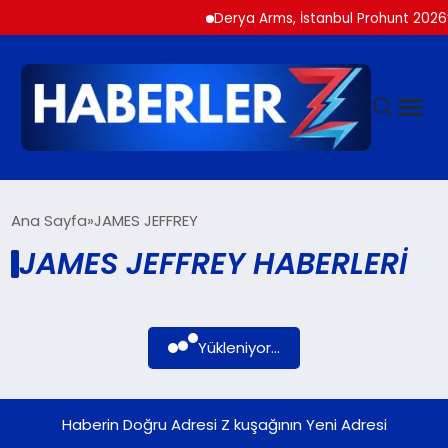
Derya Arms, İstanbul Prohunt 2026’d
GÜNDEM
Ana Sayfa
JAMES JEFFREY
JAMES JEFFREY HABERLERI
SIYASET
DÜNYA
Yükleniyor...
EKONOMI
Haberin Doğru Adresi Z kuşağının Yeni Adresi
SPOR