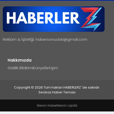
TEKNOLOJI
MAGAZIN
Reklam & İşbirliği:
habersonuclari@gmail.com
YAŞAM
Hakkımızda
Gizlilik Bildirimi
Künye
İletişim
Copyright © 2026 Tüm hakları HABERLERZ 'de saklıdır.
Seobaz Haber Teması
Mersin Haber
Mersin Lojistik