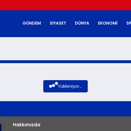
GÜNDEM
SIYASET
DÜNYA
EKONOMI
S
Yükleniyor...
Hakkımızda