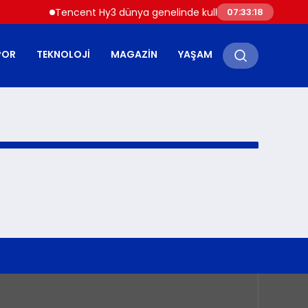
Tencent Hy3 dünya genelinde kullanıma sunuldu
07:33:18
POR
TEKNOLOJI
MAGAZIN
YAŞAM