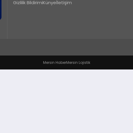
Gizlilik Bildirimi
Künye
İletişim
Mersin Haber
Mersin Lojistik