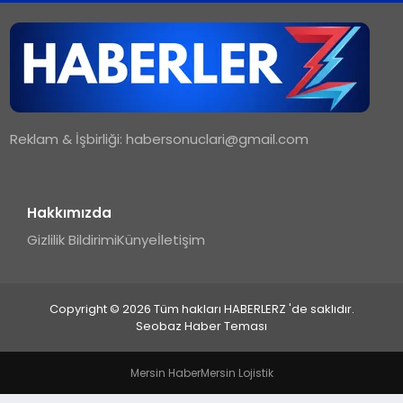
TEKNOLOJI
MAGAZIN
Reklam & İşbirliği:
habersonuclari@gmail.com
YAŞAM
Hakkımızda
Gizlilik Bildirimi
Künye
İletişim
Copyright © 2026 Tüm hakları HABERLERZ 'de saklıdır.
Seobaz Haber Teması
Mersin Haber
Mersin Lojistik