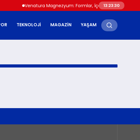
Venatura Magnezyum: Formlar, İçerik ve Kullanım Bilgile
13:23:30
POR
TEKNOLOJI
MAGAZIN
YAŞAM