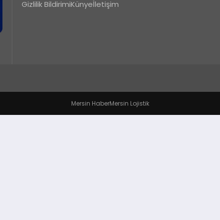
Gizlilik Bildirimi
Künye
İletişim
Mersin Haber
Mersin Lojistik