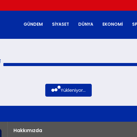
GÜNDEM
SIYASET
DÜNYA
EKONOMI
S
I
Yükleniyor...
Hakkımızda