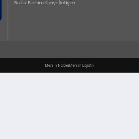
Gizlilik Bildirimi
Künye
İletişim
Mersin Haber
Mersin Lojistik