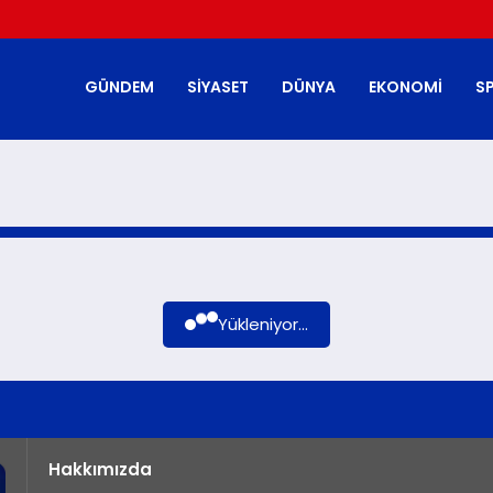
GÜNDEM
SIYASET
DÜNYA
EKONOMI
S
Yükleniyor...
Hakkımızda