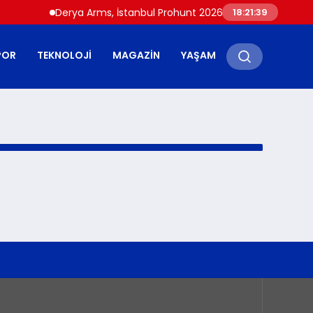
Derya Arms, İstanbul Prohunt 2026’da yeni nesil ürünler
18:21:39
POR
TEKNOLOJI
MAGAZIN
YAŞAM