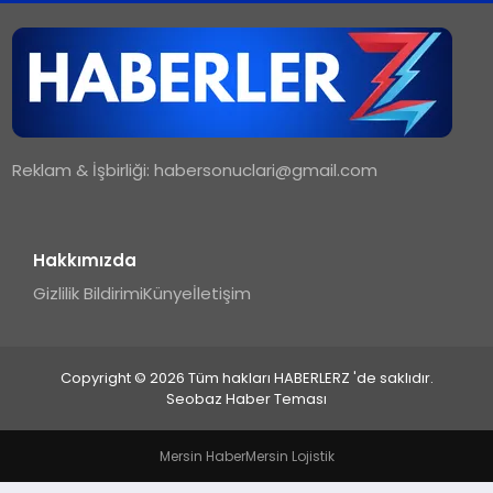
TEKNOLOJI
MAGAZIN
Reklam & İşbirliği:
habersonuclari@gmail.com
YAŞAM
Hakkımızda
Gizlilik Bildirimi
Künye
İletişim
Copyright © 2026 Tüm hakları HABERLERZ 'de saklıdır.
Seobaz Haber Teması
Mersin Haber
Mersin Lojistik