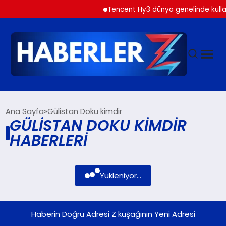
Tencent Hy3 dünya genelinde kulla
GÜNDEM
Ana Sayfa
Gülistan Doku kimdir
GÜLISTAN DOKU KIMDIR
HABERLERI
SIYASET
DÜNYA
Yükleniyor...
EKONOMI
Haberin Doğru Adresi Z kuşağının Yeni Adresi
SPOR