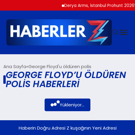
Derya Arms, İstanbul Prohunt 2026’d
GÜNDEM
Ana Sayfa
George Floyd'u öldüren polis
GEORGE FLOYD’U ÖLDÜREN
POLIS HABERLERI
SIYASET
DÜNYA
Yükleniyor...
EKONOMI
Haberin Doğru Adresi Z kuşağının Yeni Adresi
SPOR