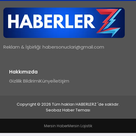
TEKNOLOJI
MAGAZIN
Reklam & İşbirliği:
habersonuclari@gmail.com
YAŞAM
Hakkımızda
Gizlilik Bildirimi
Künye
İletişim
Copyright © 2026 Tüm hakları HABERLERZ 'de saklıdır.
Seobaz Haber Teması
Mersin Haber
Mersin Lojistik