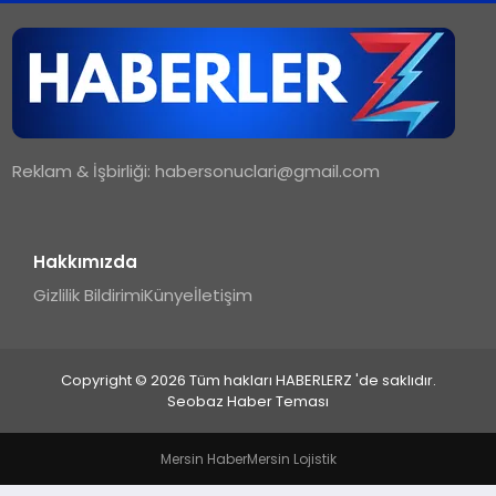
TEKNOLOJI
MAGAZIN
Reklam & İşbirliği:
habersonuclari@gmail.com
YAŞAM
Hakkımızda
Gizlilik Bildirimi
Künye
İletişim
Copyright © 2026 Tüm hakları HABERLERZ 'de saklıdır.
Seobaz Haber Teması
Mersin Haber
Mersin Lojistik