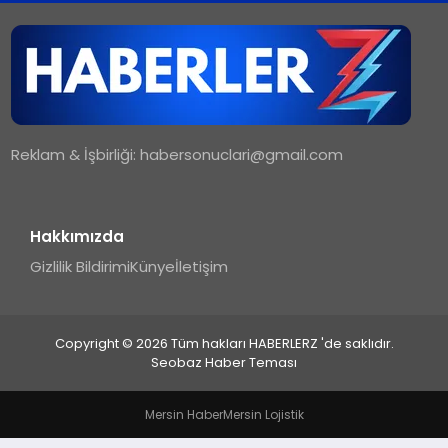
TEKNOLOJI
MAGAZIN
Reklam & İşbirliği:
habersonuclari@gmail.com
YAŞAM
Hakkımızda
Gizlilik Bildirimi
Künye
İletişim
Copyright © 2026 Tüm hakları HABERLERZ 'de saklıdır.
Seobaz Haber Teması
Mersin Haber
Mersin Lojistik