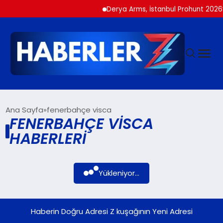
Derya Arms, İstanbul Prohunt 2026’d
GÜNDEM
Ana Sayfa
fenerbahçe visca
FENERBAHÇE VISCA
HABERLERI
SIYASET
DÜNYA
Yükleniyor...
EKONOMI
Haberin Doğru Adresi Z kuşağının Yeni Adresi
SPOR