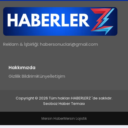
TEKNOLOJI
MAGAZIN
Reklam & İşbirliği:
habersonuclari@gmail.com
YAŞAM
Hakkımızda
Gizlilik Bildirimi
Künye
İletişim
Copyright © 2026 Tüm hakları HABERLERZ 'de saklıdır.
Seobaz Haber Teması
Mersin Haber
Mersin Lojistik