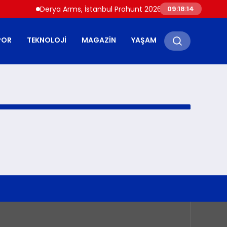
Derya Arms, İstanbul Prohunt 2026’da yeni nesil ürünler
09:18:14
POR
TEKNOLOJI
MAGAZIN
YAŞAM