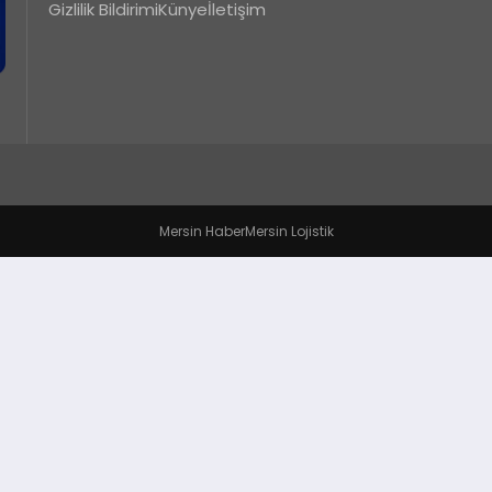
Gizlilik Bildirimi
Künye
İletişim
Mersin Haber
Mersin Lojistik