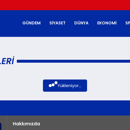
GÜNDEM
SIYASET
DÜNYA
EKONOMI
S
ERI
Yükleniyor...
Hakkımızda