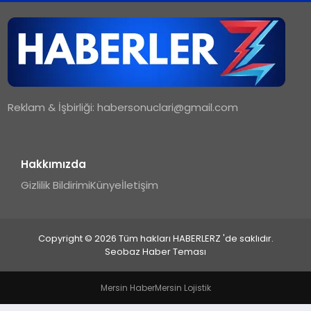
TEKNOLOJI
MAGAZIN
Reklam & İşbirliği:
habersonuclari@gmail.com
YAŞAM
Hakkımızda
Gizlilik Bildirimi
Künye
İletişim
Copyright © 2026 Tüm hakları HABERLERZ 'de saklıdır.
Seobaz Haber Teması
Mersin Haber
Mersin Lojistik