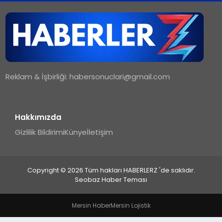
TEKNOLOJI
MAGAZIN
Reklam & İşbirliği:
habersonuclari@gmail.com
YAŞAM
Hakkımızda
Gizlilik Bildirimi
Künye
İletişim
Copyright © 2026 Tüm hakları HABERLERZ 'de saklıdır.
Seobaz Haber Teması
Mersin Haber
Mersin Lojistik