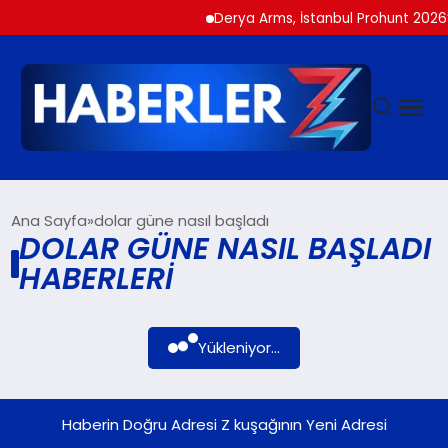
Derya Arms, İstanbul Prohunt 2026’d
GÜNDEM
Ana Sayfa
dolar güne nasıl başladı
DOLAR GÜNE NASIL BAŞLADI
HABERLERI
SIYASET
DÜNYA
Yükleniyor...
EKONOMI
Haberin Doğru Adresi Z kuşağının Yeni Adresi
SPOR