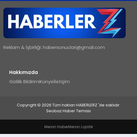
TEKNOLOJI
MAGAZIN
Reklam & İşbirliği:
habersonuclari@gmail.com
YAŞAM
Hakkımızda
Gizlilik Bildirimi
Künye
İletişim
Copyright © 2026 Tüm hakları HABERLERZ 'de saklıdır.
Seobaz Haber Teması
Mersin Haber
Mersin Lojistik